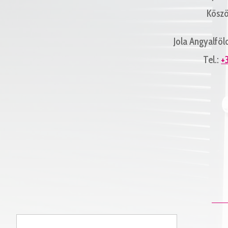
Köszö
Jola Angyalföld:
Tel.:
+