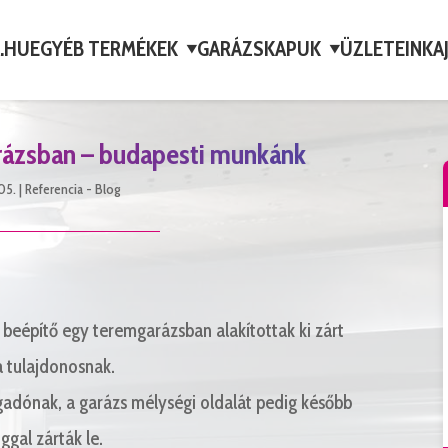
A.HU
EGYÉB TERMÉKEK
GARÁZSKAPUK
ÜZLETEINK
A
▼
▼
rázsban – budapesti munkánk
05.
|
Referencia - Blog
 beépítő egy teremgarázsban alakítottak ki zárt
a tulajdonosnak.
fogadónak, a garázs mélységi oldalát pedig később
ggal zárták le.