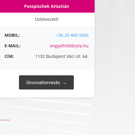
Poszpischek Krisztián
Üzletvezető
MOBIL:
+36 20 400 5006
E-MAIL:
angyalfold@jola.hu
CÍM:
1132 Budapest Váci út. 64.
Útvonaltervezés