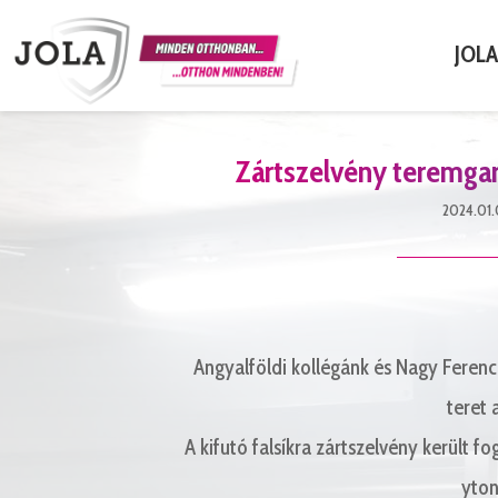
JOL
Zártszelvény teremga
2024.01.
Angyalföldi kollégánk és Nagy Ferenc
teret 
A kifutó falsíkra zártszelvény került 
yton