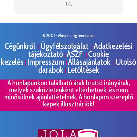
14.
© 2002- Minden jog fenntartva
Cégünkről
Ügyfélszolgálat
Adatkezelési
|
|
tájékoztató
ÁSZF
Cookie
|
|
kezelés
Impresszum
Állásajánlatok
Utolsó
|
|
|
darabok
Letöltések
|
A honlapunkon található árak bruttó irányárak,
melyek szaküzletenként eltérhetnek, és nem
minősülnek ajánlattételnek. A honlapon szereplő
képek illusztrációk!