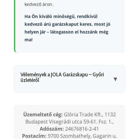
kedvező áron.
Ha Ön kiváló minőségű, rendkívül
kedvező árú garázskaput keres, most jó
helyen jár – látogasson el hozzánk még
ma!
Vélemények a JOLA Garázskapu – Győri
▼
üzletéről
Üzemeltető cég:
Glória Trade Kft., 1132
Budapest Visegrádi utca 59-61. Fsz. 1.,
Adószám:
24676816-2-41
Postacím:
9700 Szombathely, Gagarin u.