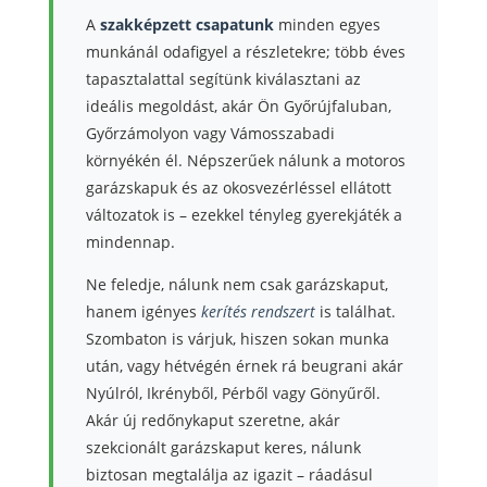
A
szakképzett csapatunk
minden egyes
munkánál odafigyel a részletekre; több éves
tapasztalattal segítünk kiválasztani az
ideális megoldást, akár Ön Győrújfaluban,
Győrzámolyon vagy Vámosszabadi
környékén él. Népszerűek nálunk a motoros
garázskapuk és az okosvezérléssel ellátott
változatok is – ezekkel tényleg gyerekjáték a
mindennap.
Ne feledje, nálunk nem csak garázskaput,
hanem igényes
kerítés rendszert
is találhat.
Szombaton is várjuk, hiszen sokan munka
után, vagy hétvégén érnek rá beugrani akár
Nyúlról, Ikrényből, Pérből vagy Gönyűről.
Akár új redőnykaput szeretne, akár
szekcionált garázskaput keres, nálunk
biztosan megtalálja az igazit – ráadásul