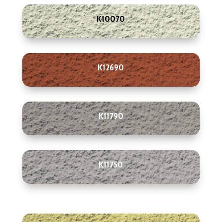
K10070
K12690
K11790
K11750