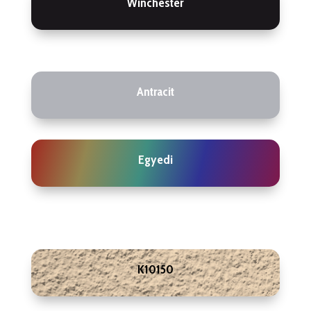
Winchester
Antracit
Egyedi
K10150