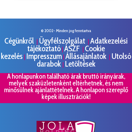
© 2002- Minden jog fenntartva
Cégünkről
Ügyfélszolgálat
Adatkezelési
|
|
tájékoztató
ÁSZF
Cookie
|
|
kezelés
Impresszum
Állásajánlatok
Utolsó
|
|
|
darabok
Letöltések
|
A honlapunkon található árak bruttó irányárak,
melyek szaküzletenként eltérhetnek, és nem
minősülnek ajánlattételnek. A honlapon szereplő
képek illusztrációk!