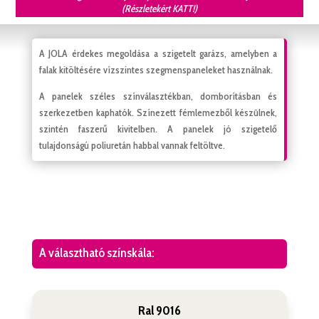
(Részletekért KATT!)
A JOLA érdekes megoldása a szigetelt garázs, amelyben a
falak kitöltésére vízszintes szegmenspaneleket használnak.
A panelek széles színválasztékban, domborításban és
szerkezetben kaphatók. Színezett fémlemezből készülnek,
szintén faszerű kivitelben. A panelek jó szigetelő
tulajdonságú poliuretán habbal vannak feltöltve.
A választható színskála:
Ral 9016