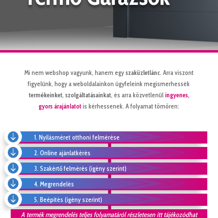
Mi nem webshop vagyunk, hanem egy
szaküzletlánc
. Arra viszont
figyelünk, hogy a weboldalainkon ügyfeleink megismerhessék
termékeinket
,
szolgáltatásainkat
, és arra közvetlenül
ingyenes,
gyors árajánlatot
is kérhessenek. A folyamat tömören:

1. Nyílásméret otthoni felmérése

2. Online ajánlatkérés

3. Szakértő felmérés (igény szerint)

4. Megrendelés

5. Beépítés (igény szerint)
A termék megrendelés teljes folyamatáról részletesen itt tájékozódhat