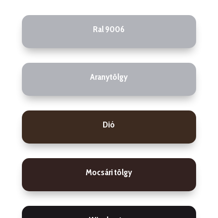
Ral 9006
Aranytölgy
Dió
Mocsári tölgy