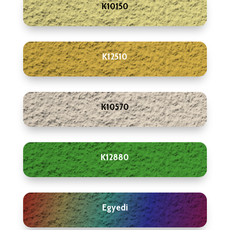
K10150
K12510
K10570
K12880
Egyedi