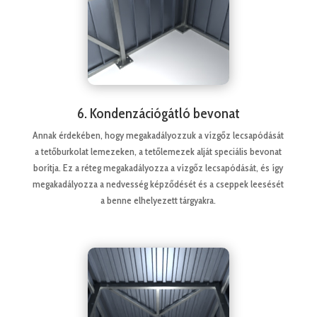
6. Kondenzációgátló bevonat
Annak érdekében, hogy megakadályozzuk a vízgőz lecsapódását
a tetőburkolat lemezeken, a tetőlemezek alját speciális bevonat
borítja. Ez a réteg megakadályozza a vízgőz lecsapódását, és így
megakadályozza a nedvesség képződését és a cseppek leesését
a benne elhelyezett tárgyakra.