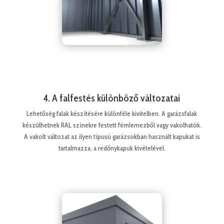
4. A falfestés különböző változatai
Lehetőség falak készítésére különféle kivitelben. A garázsfalak
készülhetnek RAL színekre festett fémlemezből vagy vakolhatók.
A vakolt változat az ilyen típusú garázsokban használt kapukat is
tartalmazza, a redőnykapuk kivételével.