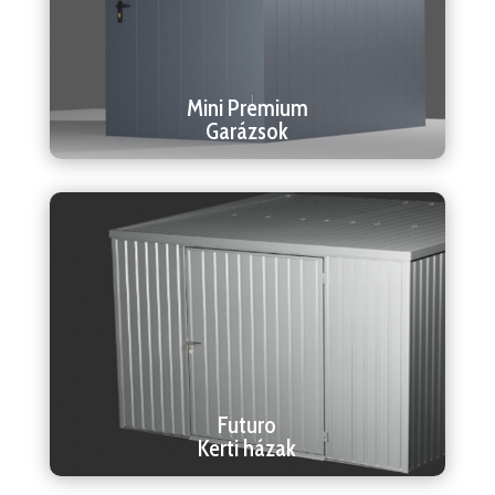
Mini Premium
Garázsok
Futuro
Kerti házak