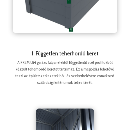
1. Független teherhordó keret
A PREMIUM garázs falpanelektől függetlenül acél profilokból
készült teherhordó keretet tartalmaz. Ez a megoldás lehetővé
teszi az épületszerkezetek hó- és szélterhelésére vonatkozó
szilárdsági kritériumok teljesítését.