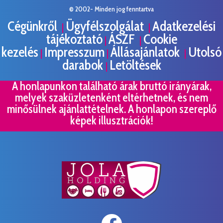
© 2002- Minden jog fenntartva
Cégünkről
Ügyfélszolgálat
Adatkezelési
|
|
tájékoztató
ÁSZF
Cookie
|
|
kezelés
Impresszum
Állásajánlatok
Utolsó
|
|
|
darabok
Letöltések
|
A honlapunkon található árak bruttó irányárak,
melyek szaküzletenként eltérhetnek, és nem
minősülnek ajánlattételnek. A honlapon szereplő
képek illusztrációk!