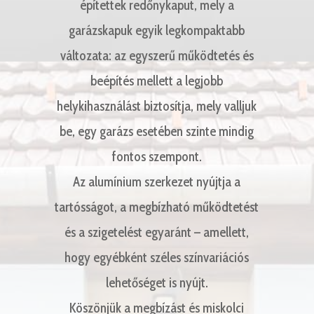
építettek redőnykaput, mely a
garázskapuk egyik legkompaktabb
változata: az egyszerű működtetés és
beépítés mellett a legjobb
helykihasználást biztosítja, mely valljuk
be, egy garázs esetében szinte mindig
fontos szempont.
Az alumínium szerkezet nyújtja a
tartósságot, a megbízható működtetést
és a szigetelést egyaránt – amellett,
hogy egyébként széles színvariációs
lehetőséget is nyújt.
Köszönjük a megbízást és miskolci