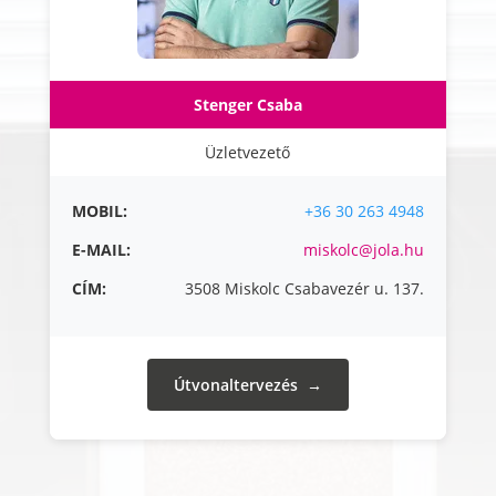
Stenger Csaba
Üzletvezető
MOBIL:
+36 30 263 4948
E-MAIL:
miskolc@jola.hu
CÍM:
3508 Miskolc Csabavezér u. 137.
Útvonaltervezés