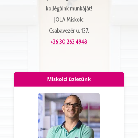
kollégáink munkáját!
JOLA Miskolc
Csabavezér u. 137.
+36 30 263 4948
Miskolci üzletünk