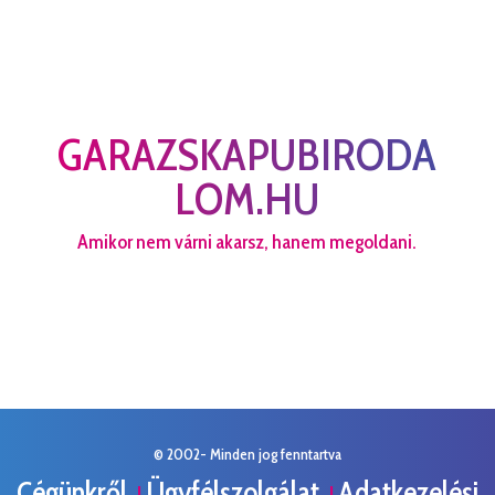
GARAZSKAPUBIRODA
LOM.HU
Amikor nem várni akarsz, hanem megoldani.
© 2002- Minden jog fenntartva
Cégünkről
Ügyfélszolgálat
Adatkezelési
|
|