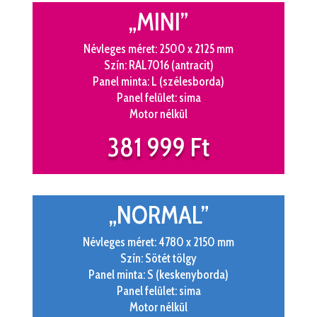
„MINI”
Névleges méret: 2500 x 2125 mm
Szín: RAL7016 (antracit)
Panel minta: L (szélesborda)
Panel felület: sima
Motor nélkül
381 999 Ft
„NORMAL”
Névleges méret: 4780 x 2150 mm
Szín: Sötét tölgy
Panel minta: S (keskenyborda)
Panel felület: sima
Motor nélkül