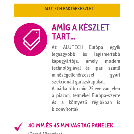
ALUTECH RAKTÁRKÉSZLET
AMÍG A KÉSZLET

TART...
Az ALUTECH Európa egyik
legnagyobb és legismertebb
kapugyártója, amely modern
technológiával és ipari szintű
minőségellenőrzéssel gyárt
szekcionált garázskapukat.
A márka több mint 25 éve van jelen
a piacon, termékei Európa-szerte
és a környező régiókban is
bizonyítottak.
40 MM ÉS 45 MM VASTAG PANELEK