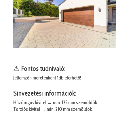
⚠ Fontos tudnivaló:
Jellemzőn méretenként 1db elérhető!
Sínvezetési információk:
Húzórugós kivitel → min. 125 mm szemöldök
Torziós kivitel → min. 210 mm szemöldök