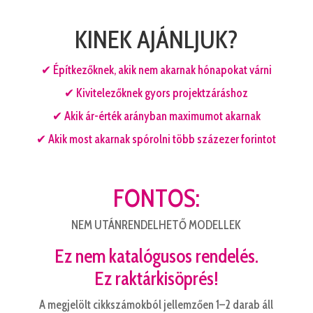
KINEK AJÁNLJUK?
✔ Építkezőknek, akik nem akarnak hónapokat várni
✔ Kivitelezőknek gyors projektzáráshoz
✔ Akik ár-érték arányban maximumot akarnak
✔ Akik most akarnak spórolni több százezer forintot
FONTOS:
NEM UTÁNRENDELHETŐ MODELLEK
Ez nem katalógusos rendelés.
Ez raktárkisöprés!
A megjelölt cikkszámokból jellemzően 1–2 darab áll