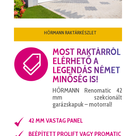
HÖRMANN RAKTÁRKÉSZLET
MOST RAKTÁRRÓL

ELÉRHETŐ A
LEGENDÁS NÉMET
MINŐSÉG IS!
HÖRMANN Renomatic 42
mm szekcionált
garázskapuk – motorral!
42 MM VASTAG PANEL
BEÉPÍTETT PROLIFT VAGY PROMATIC