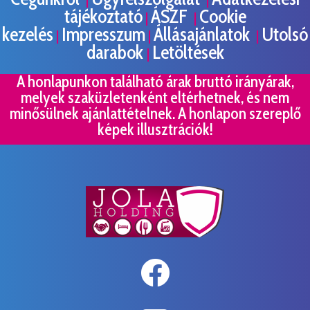
tájékoztató
ÁSZF
Cookie
|
|
kezelés
Impresszum
Állásajánlatok
Utolsó
|
|
|
darabok
Letöltések
|
A honlapunkon található árak bruttó irányárak,
melyek szaküzletenként eltérhetnek, és nem
minősülnek ajánlattételnek. A honlapon szereplő
képek illusztrációk!
