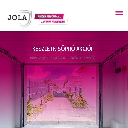
KÉSZLETKISÖPRŐ AKCIÓ!
Most vagy soha ajánlat – a készlet erejéig!