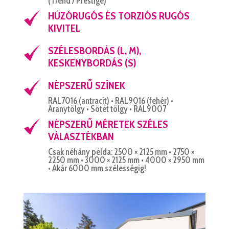
(Trend / Prestige)
HÚZÓRUGÓS ÉS TORZIÓS RUGÓS
KIVITEL
SZÉLESBORDÁS (L, M),
KESKENYBORDÁS (S)
NÉPSZERŰ SZÍNEK
RAL7016 (antracit) • RAL9016 (fehér) •
Aranytölgy • Sötét tölgy • RAL9007
NÉPSZERŰ MÉRETEK SZÉLES
VÁLASZTÉKBAN
Csak néhány példa: 2500 × 2125 mm • 2750 ×
2250 mm • 3000 × 2125 mm • 4000 × 2950 mm
• Akár 6000 mm szélességig!