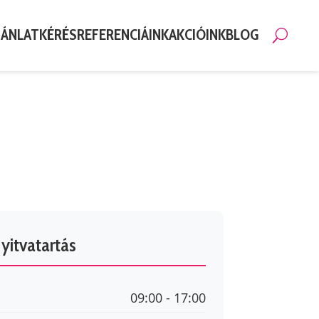
JÁNLATKÉRÉS
REFERENCIÁINK
AKCIÓINK
BLOG
Keresé
yitvatartás
09:00 - 17:00