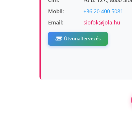
Cím:
Fő u. 127., 8600 Sió
Mobil:
+36 20 400 5081
Email:
siofok@jola.hu
🗺️
Útvonaltervezés