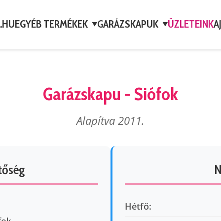
A.HU
EGYÉB TERMÉKEK
GARÁZSKAPUK
ÜZLETEINK
A
▼
▼
Garázskapu - Siófok
Alapítva 2011.
etőség
N
Hétfő: