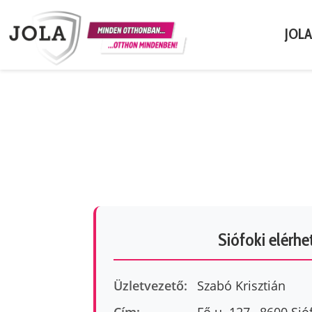
JOL
Siófoki elérh
Üzletvezető:
Szabó Krisztián