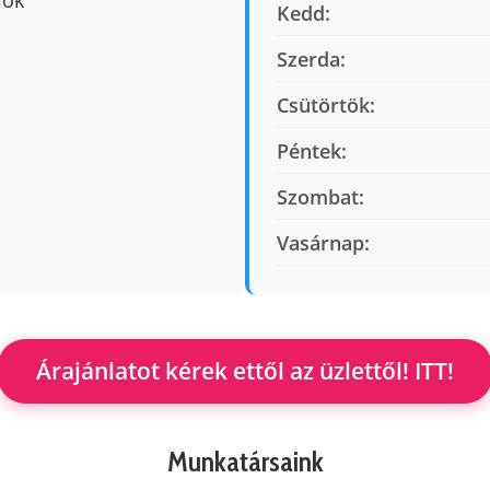
fok
Kedd:
Szerda:
Csütörtök:
Péntek:
Szombat:
Vasárnap:
Árajánlatot kérek ettől az üzlettől! ITT!
Munkatársaink