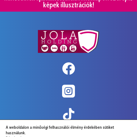
képek illusztrációk!



A weboldalon a minőségi felhasználói élmény érdekében sütiket
használunk.