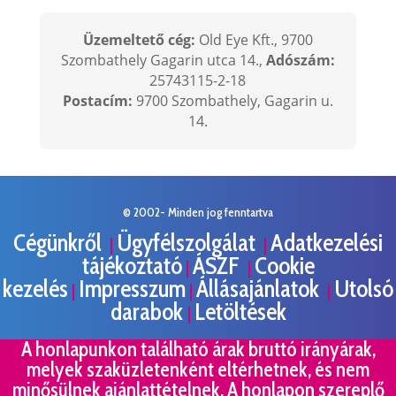
Üzemeltető cég:
Old Eye Kft., 9700
Szombathely Gagarin utca 14.,
Adószám:
25743115-2-18
Postacím:
9700 Szombathely, Gagarin u.
14.
© 2002- Minden jog fenntartva
Cégünkről
Ügyfélszolgálat
Adatkezelési
|
|
tájékoztató
ÁSZF
Cookie
|
|
kezelés
Impresszum
Állásajánlatok
Utolsó
|
|
|
darabok
Letöltések
|
A honlapunkon található árak bruttó irányárak,
melyek szaküzletenként eltérhetnek, és nem
minősülnek ajánlattételnek. A honlapon szereplő