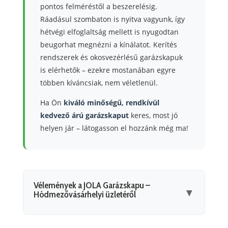
pontos felméréstől a beszerelésig.
Ráadásul szombaton is nyitva vagyunk, így
hétvégi elfoglaltság mellett is nyugodtan
beugorhat megnézni a kínálatot. Kerítés
rendszerek és okosvezérlésű garázskapuk
is elérhetők – ezekre mostanában egyre
többen kíváncsiak, nem véletlenül.
Ha Ön
kiváló minőségű, rendkívül
kedvező árú garázskaput
keres, most jó
helyen jár – látogasson el hozzánk még ma!
Vélemények a JOLA Garázskapu –
▼
Hódmezővásárhelyi üzletéről