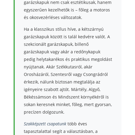
garázskapuk nem csak esztétikusak, hanem
egyszerűen kezelhetők is – főleg a motoros
és okosvezérléses változatok.
Ha a klasszikus stílus híve, a kétszárnyú
garázskapuk között is talál kedvére valót. A
szekcionált garázskapuk, billenő
garázskapuk vagy akár a redőnykapuk
pedig helytakarékos és praktikus megoldást
nyújtanak. Akár Székkutasról, akár
Orosházáról, Szentesről vagy Csongrádról
érkezik, nálunk biztosan megtalálja az
igényeire szabott ajtót. Mártély, Algyő,
Békéssámson és Mindszent környékéről is
sokan keresnek minket, főleg, mert gyorsan,
precízen dolgozunk.
Szakképzett csapatunk
több éves
tapasztalattal segít a választásban, a