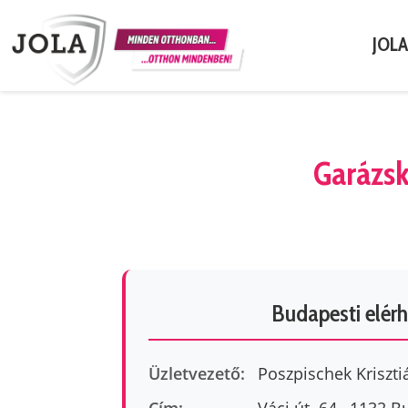
JOL
Garázsk
Budapesti elér
Üzletvezető:
Poszpischek Kriszti