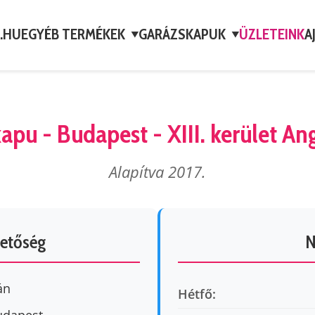
A.HU
EGYÉB TERMÉKEK
GARÁZSKAPUK
ÜZLETEINK
A
▼
▼
apu - Budapest - XIII. kerület An
Alapítva 2017.
hetőség
N
án
Hétfő: