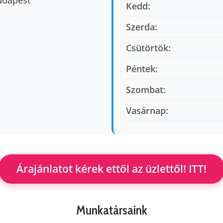
Budapest
Kedd:
Szerda:
Csütörtök:
Péntek:
Szombat:
Vasárnap:
Árajánlatot kérek ettől az üzlettől! ITT!
Munkatársaink