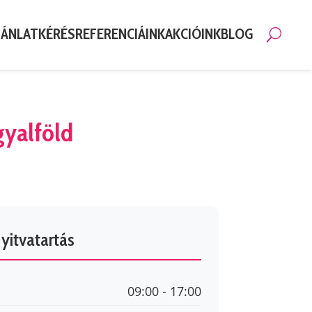
JÁNLATKÉRÉS
REFERENCIÁINK
AKCIÓINK
BLOG
Keresé
gyalföld
yitvatartás
09:00 - 17:00