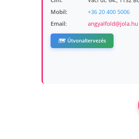
Cím:
Váci út. 64., 1132 
Mobil:
+36 20 400 5006
Email:
angyalfold@jola.hu
🗺️
Útvonaltervezés