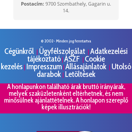
Postacím:
9700 Szombathely, Gagarin u.
14.
© 2002- Minden jog fenntartva
Cégünkről
Ügyfélszolgálat
Adatkezelési
|
|
tájékoztató
ÁSZF
Cookie
|
|
kezelés
Impresszum
Állásajánlatok
Utolsó
|
|
|
darabok
Letöltések
|
A honlapunkon található árak bruttó irányárak,
melyek szaküzletenként eltérhetnek, és nem
minősülnek ajánlattételnek. A honlapon szereplő
képek illusztrációk!