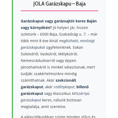
JOLA Garázskapu – Baja
Garázskaput vagy garázsajtót keres Baján
vagy környékén?
Jó helyen jár, hiszen
üzletünk – 6500 Baja, Szabadság u. 7. – már
több mint 8 éve kínál
megbízható, minőségi
garázskapukat
ügyfeleinknek. Sokan
Sükösdről, Vaskútról, Mélykútról,
Nemesnádudvarról vagy éppen
Jánoshalmáról is minket választanak, mert
tudják: szakértelmünkre mindig
számíthatnak. Akár
szekcionált
garázskaput
, akár
redőnykaput
,
billenő
garázskaput
vagy klasszikus
kétszárnyú
garázskaput
keres, nálunk biztosan
megtalálja, amit szeretne.
A választékunkban szinte minden stílus és