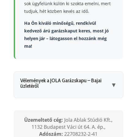
sok ügyfelünk külön ki szokta emelni, mert
tudjuk, hét közben kevés az idő.
Ha Ön kiváló minőségű, rendkívül
kedvező árú garázskaput keres, most jó
helyen jár – látogasson el hozzánk még
ma!
Vélemények a JOLA Garázskapu – Bajai
▼
üzletéről
Üzemeltető cég:
Jola Ablak Stúdió Kft.,
1132 Budapest Váci út 64. A. ép.,
Adószám:
22708232-2-41