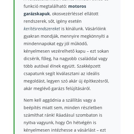
funkció megtalálható:
motoros
garázskapuk
, okosvezérléssel ellátott
rendszerek, sőt, igény esetén
kerítésrendszereket
is kínálunk. Vásárlóink
gyakran mondják, mennyire megkönnyíti a
mindennapokat egy jól működő,
kényelmesen vezérelhető kapu – ezt sokan
dicsérik, főleg, ha nagyobb családdal vagy
több autóval élnek együtt. Szakképzett
csapatunk segít kiválasztani az ideális
megoldást, legyen szó akár új építkezésről,
akár meglévő garázs felújításáról.
Nem kell aggódnia a szállítás vagy a
beépítés miatt sem, minden részletben
számíthat ránk! Ráadásul szombaton is
nyitva vagyunk, hogy Ön hétvégén is
kényelmesen intézhesse a vásárlást – ezt