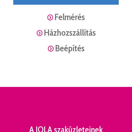
Felmérés
=
Házhozszállítás
=
Beépítés
=
A JOLA szaküzleteinek