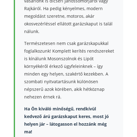
vásárlónk is dicséri Jánossomorjáról vagy
Rajkáról. Ha pedig kényelmes, modern
megoldást szeretne, motoros, akár
okosvezérléssel ellátott garázskaput is talál
nálunk.
Természetesen nem csak garázskapukkal
foglalkozunk! Komplett kerítés rendszereket
is kínálunk Mosonszolnok és Lipót
környékéről érkező ügyfeleinknek – így
minden egy helyen, szakértő kezekben. A
szombati nyitvatartásunk különösen
népszerű azok körében, akik hétköznap
nehezen érnek rá.
Ha Ön kiváló minőségű, rendkívül
kedvező árú garázskaput keres, most jó
helyen jár – látogasson el hozzánk még
ma!