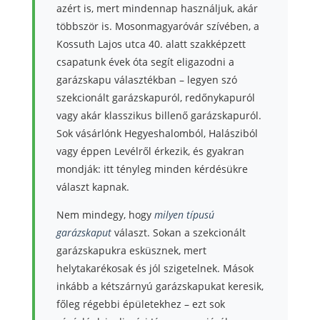
azért is, mert mindennap használjuk, akár
többször is. Mosonmagyaróvár szívében, a
Kossuth Lajos utca 40. alatt szakképzett
csapatunk évek óta segít eligazodni a
garázskapu választékban – legyen szó
szekcionált garázskapuról, redőnykapuról
vagy akár klasszikus billenő garázskapuról.
Sok vásárlónk Hegyeshalomból, Halásziból
vagy éppen Levélről érkezik, és gyakran
mondják: itt tényleg minden kérdésükre
választ kapnak.
Nem mindegy, hogy
milyen típusú
garázskaput
választ. Sokan a szekcionált
garázskapukra esküsznek, mert
helytakarékosak és jól szigetelnek. Mások
inkább a kétszárnyú garázskapukat keresik,
főleg régebbi épületekhez – ezt sok