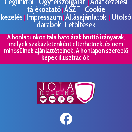
Cégünkről
Ügyfélszolgálat
Adatkezelési
|
|
tájékoztató
ÁSZF
Cookie
|
|
kezelés
Impresszum
Állásajánlatok
Utolsó
|
|
|
darabok
Letöltések
|
A honlapunkon található árak bruttó irányárak,
melyek szaküzletenként eltérhetnek, és nem
minősülnek ajánlattételnek. A honlapon szereplő
képek illusztrációk!
