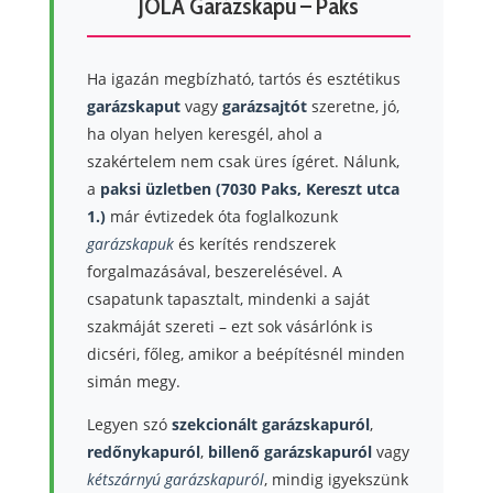
JOLA Garázskapu – Paks
Ha igazán megbízható, tartós és esztétikus
garázskaput
vagy
garázsajtót
szeretne, jó,
ha olyan helyen keresgél, ahol a
szakértelem nem csak üres ígéret. Nálunk,
a
paksi üzletben (7030 Paks, Kereszt utca
1.)
már évtizedek óta foglalkozunk
garázskapuk
és kerítés rendszerek
forgalmazásával, beszerelésével. A
csapatunk tapasztalt, mindenki a saját
szakmáját szereti – ezt sok vásárlónk is
dicséri, főleg, amikor a beépítésnél minden
simán megy.
Legyen szó
szekcionált garázskapuról
,
redőnykapuról
,
billenő garázskapuról
vagy
kétszárnyú garázskapuról
, mindig igyekszünk