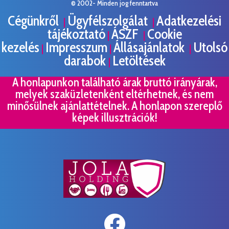
© 2002- Minden jog fenntartva
Cégünkről
Ügyfélszolgálat
Adatkezelési
|
|
tájékoztató
ÁSZF
Cookie
|
|
kezelés
Impresszum
Állásajánlatok
Utolsó
|
|
|
darabok
Letöltések
|
A honlapunkon található árak bruttó irányárak,
melyek szaküzletenként eltérhetnek, és nem
minősülnek ajánlattételnek. A honlapon szereplő
képek illusztrációk!
