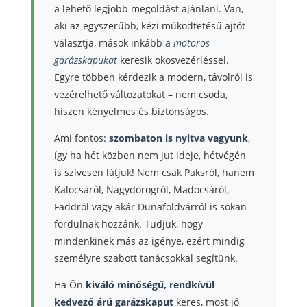
a lehető legjobb megoldást ajánlani. Van,
aki az egyszerűbb, kézi működtetésű ajtót
választja, mások inkább a
motoros
garázskapukat
keresik okosvezérléssel.
Egyre többen kérdezik a modern, távolról is
vezérelhető változatokat – nem csoda,
hiszen kényelmes és biztonságos.
Ami fontos:
szombaton is nyitva vagyunk
,
így ha hét közben nem jut ideje, hétvégén
is szívesen látjuk! Nem csak Paksról, hanem
Kalocsáról, Nagydorogról, Madocsáról,
Faddról vagy akár Dunaföldvárról is sokan
fordulnak hozzánk. Tudjuk, hogy
mindenkinek más az igénye, ezért mindig
személyre szabott tanácsokkal segítünk.
Ha Ön
kiváló minőségű, rendkívül
kedvező árú garázskaput
keres, most jó