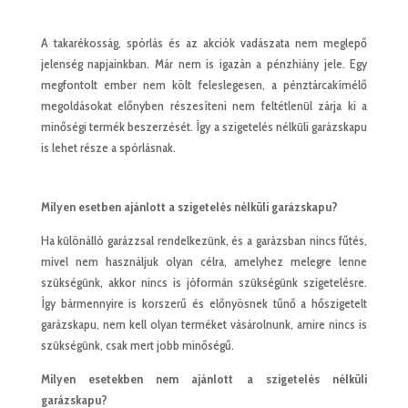
A takarékosság, spórlás és az akciók vadászata nem meglepő
jelenség napjainkban. Már nem is igazán a pénzhiány jele. Egy
megfontolt ember nem költ feleslegesen, a pénztárcakímélő
megoldásokat előnyben részesíteni nem feltétlenül zárja ki a
minőségi termék beszerzését. Így a szigetelés nélküli garázskapu
is lehet része a spórlásnak.
Milyen esetben ajánlott a szigetelés nélküli garázskapu?
Ha különálló garázzsal rendelkezünk, és a garázsban nincs fűtés,
mivel nem használjuk olyan célra, amelyhez melegre lenne
szükségünk, akkor nincs is jóformán szükségünk szigetelésre.
Így bármennyire is korszerű és előnyösnek tűnő a hőszigetelt
garázskapu, nem kell olyan terméket vásárolnunk, amire nincs is
szükségünk, csak mert jobb minőségű.
Milyen esetekben nem ajánlott a szigetelés nélküli
garázskapu?