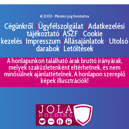
© 2002- Minden jog fenntartva
Cégünkről
Ügyfélszolgálat
Adatkezelési
|
|
tájékoztató
ÁSZF
Cookie
|
|
kezelés
Impresszum
Állásajánlatok
Utolsó
|
|
|
darabok
Letöltések
|
A honlapunkon található árak bruttó irányárak,
melyek szaküzletenként eltérhetnek, és nem
minősülnek ajánlattételnek. A honlapon szereplő
képek illusztrációk!