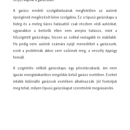
A garázs eredeti szolgáltatásának megfelelően az autónk
épségének megőrzését kéne szolgálnia. Ez a típusú garázskapu a
hideg és a meleg káros hatásaitól csak részben védi autónkat,
ugyanakkor a betörők ellen sem annyira hatásos, mint a
hőszigetelt garázskapu, hiszen az sokkal vastagabb és stabilabb.
Ha pedig nem autónk számára nyújt menedéket a garázsunk,
ezek a problémák akkor sem szűnnek meg, a veszély éppúgy
fennáll.
A szigetelés nélküli garázskapu egy pénztárcabarát, ám nem
igazán energiatakarékos megoldás belső garázs esetében. Ezeket
inkább különálló garázsok esetében alkalmazzák. Jól fontoljuk
meg tehát, milyen típusú garázskaput szeretnénk megvásárolni.