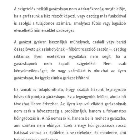
A szigetelés nélküli garázskapu nem a takarékosság megfelelője,
ha a garázsunk a ház részét képezi, vagy esetleg más funkcióval
is szolgál a tulajdonos számára, amelyhez fűtés vagy legalább
elviselhető hőmérséklet szükséges.
A garázst gyakran használjuk műhelynek, családi vagy baráti
összejövetelek színhelyének – főként rosszidő esetén –, esetleg
raktárnak. Ilyen esetekben egyáltalán nem segít, ha a
garázskapunk nem kapott szigetelést. Nem csak
kényelmetlenséget, de nagy számlákat is okozhat az ilyen
garázskapu, ha igyekszünk a garázst kifűteni.
Ez annak is tulajdonítható, hogy családi házunk legnagyobb
hővesztő pontja a garázskapu. Ez a legnagyobb felület, ahol a hő
távozhat illetve érkezhet. Az ilyen kapuval ellátott garázsoknak
nem csak a hőveszteség a problémájuk, hanem a folyamatos
hőingadozás is. A hő nemcsak ki, hanem be is mehet a garázsba,
ami szintén nem előnyös. Ezek a nagy hőingadozások rossz
hatással vannak az épületre, a vezetékekre, és mindenre, ami
helyet kaphat a garázsban.